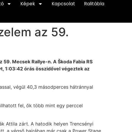
tó
Képek
Kapcsolat
Ralitábla
őzelem az 59.
z 59. Mecsek Rallye-n. A Škoda Fabia RS
t, 1:03:42 órás összidővel végeztek az
vassal, végül 40,3 másodperces hátránnyal
lhatott fel, ők több mint egy perccel
 Attila zárt. A hatodik helyen Trencsényi
ott, a végső hajrában már csak a Power Stage