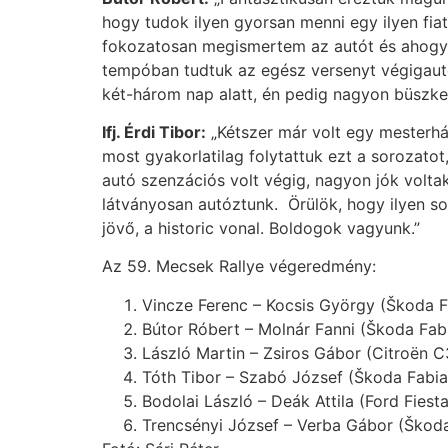
hogy tudok ilyen gyorsan menni egy ilyen fiat
fokozatosan megismertem az autót és ahogy 
tempóban tudtuk az egész versenyt végigautóz
két-három nap alatt, én pedig nagyon büszke
Ifj. Érdi Tibor:
„Kétszer már volt egy mesterh
most gyakorlatilag folytattuk ezt a sorozatot
autó szenzációs volt végig, nagyon jók voltak
látványosan autóztunk. Örülök, hogy ilyen so
jövő, a historic vonal. Boldogok vagyunk.”
Az 59. Mecsek Rallye végeredmény:
Vincze Ferenc – Kocsis György
Bútor Róbert – Molnár Fanni 
László Martin – Zsiros Gábo
Tóth Tibor – Szabó József (
Bodolai László – Deák Attila
Trencsényi József – Verba Gábor