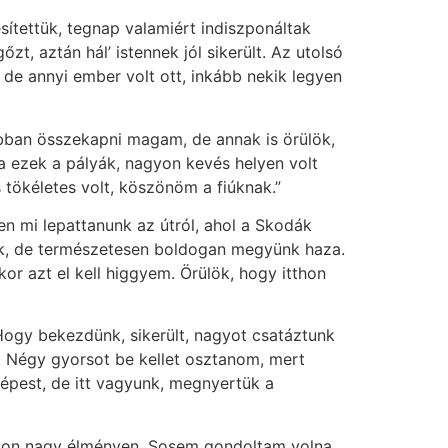
esítettük, tegnap valamiért indiszponáltak
t, aztán hál’ istennek jól sikerült. Az utolsó
de annyi ember volt ott, inkább nekik legyen
obban összekapni magam, de annak is örülök,
a ezek a pályák, nagyon kevés helyen volt
s tökéletes volt, köszönöm a fiúknak.”
n mi lepattanunk az útról, ahol a Skodák
sek, de természetesen boldogan megyünk haza.
or azt el kell higgyem. Örülök, hogy itthon
Hogy bekezdünk, sikerült, nagyot csatáztunk
n. Négy gyorsot be kellet osztanom, mert
épest, de itt vagyunk, megnyertük a
yon nagy élményen. Sosem gondoltam volna,