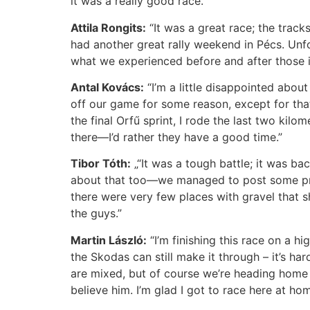
it was a really good race.”
Attila Rongits:
“It was a great race; the track
had another great rally weekend in Pécs. Unf
what we experienced before and after those i
Antal Kovács:
“I’m a little disappointed abo
off our game for some reason, except for that 
the final Orfű sprint, I rode the last two kil
there—I’d rather they have a good time.”
Tibor Tóth:
„“It was a tough battle; it was ba
about that too—we managed to post some prett
there were very few places with gravel that s
the guys.”
Martin László:
“I’m finishing this race on a 
the Skodas can still make it through – it’s 
are mixed, but of course we’re heading home h
believe him. I’m glad I got to race here at hom