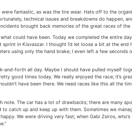
s were fantastic, as was the tire wear. Hats off to the orga
ortunately, technical issues and breakdowns do happen, and
ncidents brought back memories of the great races of the p
ut what could have been. Today we completed the entire day
sprint in Kisvaszar. I thought I’d let loose a bit at the en
ometers using only the hand brake; I even left a few seconds
ck-and-forth all day. Maybe I should have pulled myself toge
y good times today. We really enjoyed the race; it’s great
houldn’t have been there. We need races like this all the ti
high note. The car has a lot of drawbacks; there are many s
hard to catch up and keep up with them. Sometimes we manag
appy. We were driving very fast; when Gabi Zsiros, who’s see
e.”