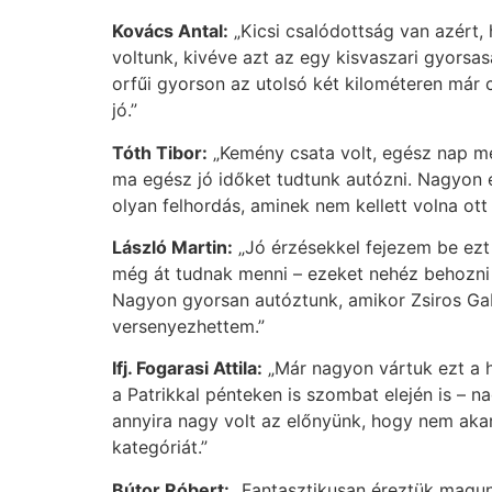
Kovács Antal:
„Kicsi csalódottság van azért, 
voltunk, kivéve azt az egy kisvaszari gyorsasá
orfűi gyorson az utolsó két kilométeren már 
jó.”
Tóth Tibor:
„Kemény csata volt, egész nap me
ma egész jó időket tudtunk autózni. Nagyon é
olyan felhordás, aminek nem kellett volna ott
László Martin:
„Jó érzésekkel fejezem be ezt 
még át tudnak menni – ezeket nehéz behozni 
Nagyon gyorsan autóztunk, amikor Zsiros Gabi
versenyezhettem.”
Ifj. Fogarasi Attila:
„Már nagyon vártuk ezt a h
a Patrikkal pénteken is szombat elején is – n
annyira nagy volt az előnyünk, hogy nem aka
kategóriát.”
Bútor Róbert:
„Fantasztikusan éreztük magu