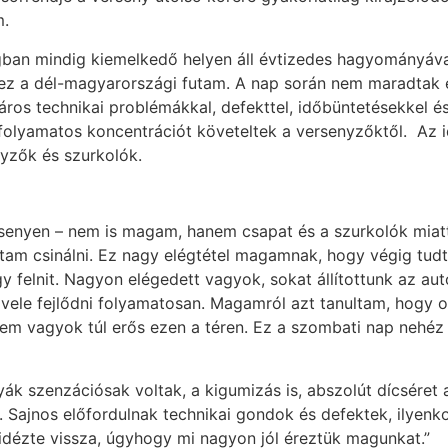
m.
ban mindig kiemelkedő helyen áll évtizedes hagyományával
t ez a dél-magyarországi futam. A nap során nem maradtak
áros technikai problémákkal, defekttel, időbüntetésekkel é
folyamatos koncentrációt követeltek a versenyzőktől. Az i
nyzők és szurkolók.
senyen – nem is magam, hanem csapat és a szurkolók miatt,
tam csinálni. Ez nagy elégtétel magamnak, hogy végig tudt
 felnit. Nagyon elégedett vagyok, sokat állítottunk az autó
 vele fejlődni folyamatosan. Magamról azt tanultam, hogy o
em vagyok túl erős ezen a téren. Ez a szombati nap nehéz v
ák szenzációsak voltak, a kigumizás is, abszolút dícséret 
n. Sajnos előfordulnak technikai gondok és defektek, ilyenk
 idézte vissza, úgyhogy mi nagyon jól éreztük magunkat.”