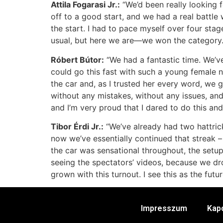
Attila Fogarasi Jr.:
“We’d been really looking 
off to a good start, and we had a real battle 
the start. I had to pace myself over four stag
usual, but here we are—we won the category.
Róbert Bútor:
“We had a fantastic time. We’ve
could go this fast with such a young female na
the car and, as I trusted her every word, we g
without any mistakes, without any issues, and
and I’m very proud that I dared to do this and
Tibor Érdi Jr.:
“We’ve already had two hattric
now we’ve essentially continued that streak 
the car was sensational throughout, the setu
seeing the spectators’ videos, because we dro
grown with this turnout. I see this as the f
Impresszum
Kap