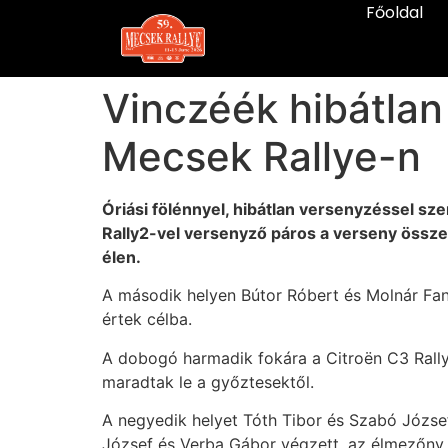
Főoldal
Vinczéék hibátlan
Mecsek Rallye-n
Óriási fölénnyel, hibátlan versenyzéssel s
Rally2-vel versenyző páros a verseny össze
élen.
A második helyen Bútor Róbert és Molnár Fann
értek célba.
A dobogó harmadik fokára a Citroën C3 Rally2
maradtak le a győztesektől.
A negyedik helyet Tóth Tibor és Szabó József
József és Verba Gábor végzett, az élmezőny s