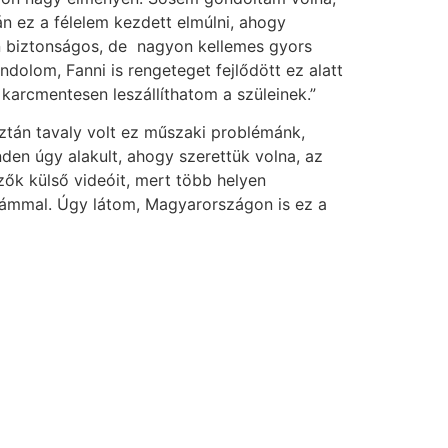
án ez a félelem kezdett elmúlni, ahogy
n biztonságos, de nagyon kellemes gyors
olom, Fanni is rengeteget fejlődött ez alatt
arcmentesen leszállíthatom a szüleinek.”
tán tavaly volt ez műszaki problémánk,
nden úgy alakult, ahogy szerettük volna, az
ézők külső videóit, mert több helyen
tszámmal. Úgy látom, Magyarországon is ez a