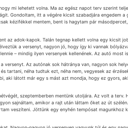
hogy mi lehetett volna. Ma az egész napot terv szerint telj
git. Gondoltam, itt a végére kicsit szabadjára engedem a gőz
csak kézifékkel mentem, bent is hagytam pár másodpercet, 
nt az adok-kapok. Talán tegnap kellett volna egy kicsit j
lveztük a versenyt, nagyon jó, hogy így ki vannak bólyázv
 lennie – mindig ilyen versenyek kellenének. Az autó most i
a versenyt. Az autónak sok hátránya van, nagyon sok helye
és tartani, néha tudtuk ezt, néha nem, vegyesek az érzé
, aki látott már egy s mást azt mondja, hogy ez gyors, akk
étvégét, szeptemberben mentünk utoljára. Az volt a terv. 
agyon sajnáltam, amikor a rajt után láttam őket az út szélé
rtam veszíteni. Jöttünk egy enyhén tempósat magunkhoz k
nkat. Nagyon-nagyon jó versenyen vagyunk túl és egy nag