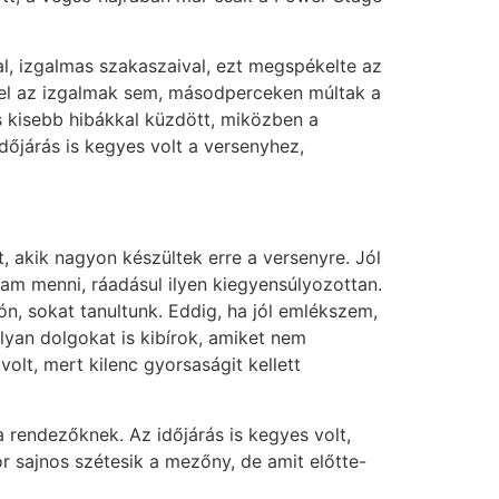
, izgalmas szakaszaival, ezt megspékelte az
 el az izgalmak sem, másodperceken múltak a
s kisebb hibákkal küzdött, miközben a
dőjárás is kegyes volt a versenyhez,
 akik nagyon készültek erre a versenyre. Jól
am menni, ráadásul ilyen kiegyensúlyozottan.
n, sokat tanultunk. Eddig, ha jól emlékszem,
lyan dolgokat is kibírok, amiket nem
olt, mert kilenc gyorsaságit kellett
a rendezőknek. Az időjárás is kegyes volt,
or sajnos szétesik a mezőny, de amit előtte-