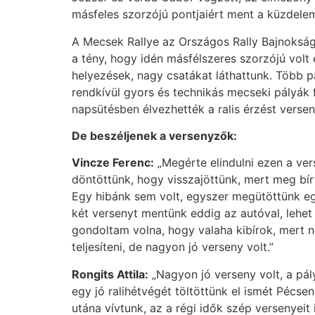
másfeles szorzójú pontjaiért ment a küzdele
A Mecsek Rallye az Országos Rally Bajnokság
a tény, hogy idén másfélszeres szorzójú vol
helyezések, nagy csatákat láthattunk. Több p
rendkívül gyors és technikás mecseki pályák 
napsütésben élvezhették a ralis érzést verse
De beszéljenek a versenyzők:
Vincze Ferenc:
„Megérte elindulni ezen a ver
döntöttünk, hogy visszajöttünk, mert meg bír
Egy hibánk sem volt, egyszer megütöttünk egy
két versenyt mentünk eddig az autóval, lehet
gondoltam volna, hogy valaha kibírok, mert n
teljesíteni, de nagyon jó verseny volt.”
Rongits Attila:
„Nagyon jó verseny volt, a pály
egy jó ralihétvégét töltöttünk el ismét Pécse
utána vívtunk, az a régi idők szép versenyeit