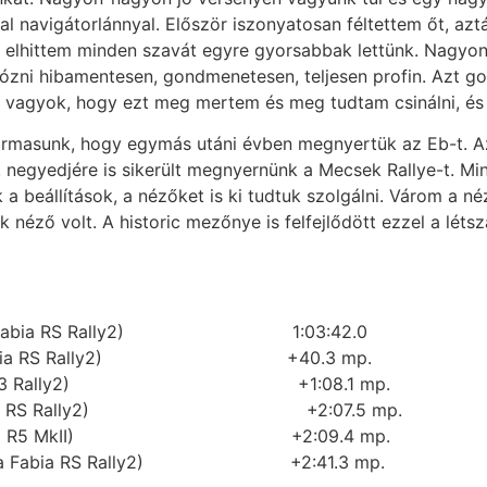
al navigátorlánnyal. Először iszonyatosan féltettem őt, azt
elhittem minden szavát egyre gyorsabbak lettünk. Nagyo
ni hibamentesen, gondmenetesen, teljesen profin. Azt gond
 vagyok, hogy ezt meg mertem és meg tudtam csinálni, és k
ármasunk, hogy egymás utáni évben megnyertük az Eb-t. Az
, negyedjére is sikerült megnyernünk a Mecsek Rallye-t. Mi
 a beállítások, a nézőket is ki tudtuk szolgálni. Várom a n
k néző volt. A historic mezőnye is felfejlődött ezzel a lé
 (Škoda Fabia RS Rally2) 1:03:42.0
(Škoda Fabia RS Rally2) +40.3 mp.
r (Citroën C3 Rally2) +1:08.1 mp.
Škoda Fabia RS Rally2) +2:07.5 mp.
 (Ford Fiesta R5 MkII) +2:09.4 mp.
 (Škoda Fabia RS Rally2) +2:41.3 mp.