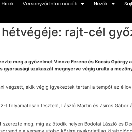
Hírek
Versenyzői Információk
Nézők
Saj
 hétvégéje: rajt-cél gy
zerezte meg a győzelmet Vincze Ferenc és Kocsis György a
s gyorsasági szakaszát megnyerve végig uralta a mezőny
i végzett, akik végig igyekeztek tartani a tempót az éllo
-t folyamatosan tesztelő, László Martin és Zsiros Gábor ál
 szerezte meg, míg az ötödik helyen Bodolai László és Deák
orrendje a verseny utolsó körére gyakorlatilag kirajzolód