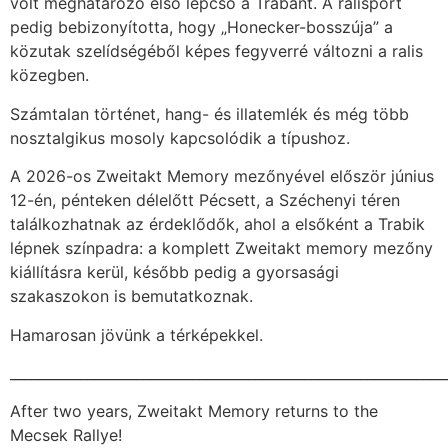
volt meghatározó első lépcső a Trabant. A ralisport
pedig bebizonyította, hogy „Honecker-bosszúja” a
közutak szelídségéből képes fegyverré változni a ralis
közegben.
Számtalan történet, hang- és illatemlék és még több
nosztalgikus mosoly kapcsolódik a típushoz.
A 2026-os Zweitakt Memory mezőnyével először június
12-én, pénteken délelőtt Pécsett, a Széchenyi téren
találkozhatnak az érdeklődők, ahol a elsőként a Trabik
lépnek színpadra: a komplett Zweitakt memory mezőny
kiállításra kerül, később pedig a gyorsasági
szakaszokon is bemutatkoznak.
Hamarosan jövünk a térképekkel.
______________________________________________________________
After two years, Zweitakt Memory returns to the
Mecsek Rallye!